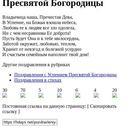
Пресвятой Богородицы
Владычица наша, Пречистая Дева,
В Успение, на Божьи взошла небеса,
Любовь ее к людям все зло одолела,
Ни с чем несравнима Ее доброта!
Пусть будет Она и к тебе милосердна,
Заботой окружит, любовью, теплом,
Хранит от невзгод и болезней усердно
И счастьем семейным наполнит твой дом!
Другие поздравления в рубриках
Поздравления с Успением Пресвятой Богородицы
Поздравления в стихах
30
70
5
10
6
4
20
Постоянная ссылка на данную страницу:
[
Скопировать
ссылку
]