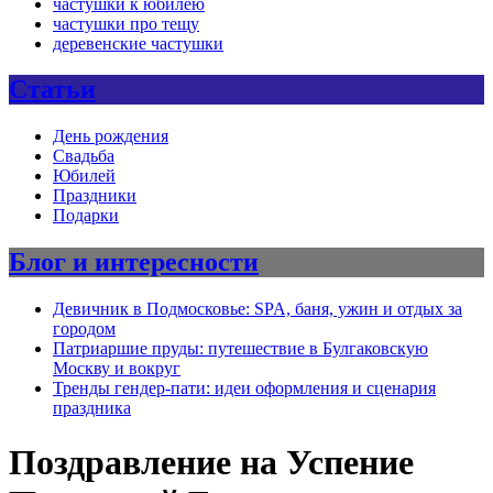
частушки к юбилею
частушки про тещу
деревенские частушки
Статьи
День рождения
Свадьба
Юбилей
Праздники
Подарки
Блог и интересности
Девичник в Подмосковье: SPA, баня, ужин и отдых за
городом
Патриаршие пруды: путешествие в Булгаковскую
Москву и вокруг
Тренды гендер-пати: идеи оформления и сценария
праздника
Поздравление на Успение