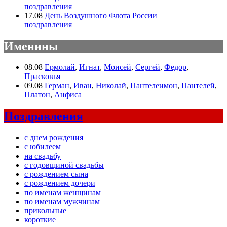
поздравления
17.08
День Воздушного Флота России
поздравления
Именины
08.08
Ермолай
,
Игнат
,
Моисей
,
Сергей
,
Федор
,
Прасковья
09.08
Герман
,
Иван
,
Николай
,
Пантелеимон
,
Пантелей
,
Платон
,
Анфиса
Поздравления
с днем рождения
с юбилеем
на свадьбу
с годовщиной свадьбы
с рождением сына
с рождением дочери
по именам женщинам
по именам мужчинам
прикольные
короткие