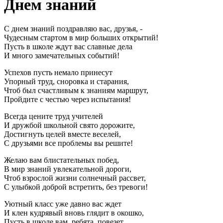
Днем знаний
С днем знаний поздравляю вас, друзья, -
Чудесным стартом в мир больших открытий!
Пусть в школе ждут вас славные дела
И много замечательных событий!
Успехов пусть немало принесут
Упорный труд, сноровка и старания,
Чтоб был счастливым к знаниям маршрут,
Пройдите с честью через испытания!
Всегда цените труд учителей
И дружбой школьной свято дорожите,
Достигнуть целей вместе веселей,
С друзьями все проблемы вы решите!
Желаю вам блистательных побед,
В мир знаний увлекательной дороги,
Чтоб взрослой жизни солнечный рассвет,
С улыбкой доброй встретить, без тревоги!
Уютный класс уже давно вас ждет
И клен кудрявый вновь глядит в окошко,
Пусть в школе вам, ребята, повезет