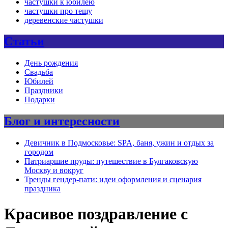
частушки к юбилею
частушки про тещу
деревенские частушки
Статьи
День рождения
Свадьба
Юбилей
Праздники
Подарки
Блог и интересности
Девичник в Подмосковье: SPA, баня, ужин и отдых за
городом
Патриаршие пруды: путешествие в Булгаковскую
Москву и вокруг
Тренды гендер-пати: идеи оформления и сценария
праздника
Красивое поздравление с