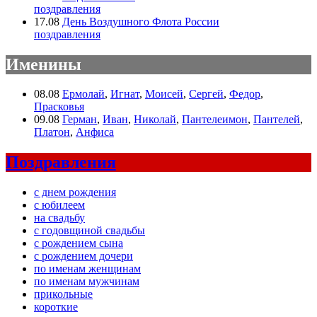
поздравления
17.08
День Воздушного Флота России
поздравления
Именины
08.08
Ермолай
,
Игнат
,
Моисей
,
Сергей
,
Федор
,
Прасковья
09.08
Герман
,
Иван
,
Николай
,
Пантелеимон
,
Пантелей
,
Платон
,
Анфиса
Поздравления
с днем рождения
с юбилеем
на свадьбу
с годовщиной свадьбы
с рождением сына
с рождением дочери
по именам женщинам
по именам мужчинам
прикольные
короткие