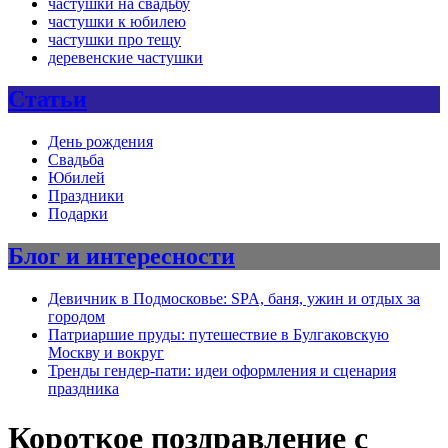
частушки на свадьбу
частушки к юбилею
частушки про тещу
деревенские частушки
Статьи
День рождения
Свадьба
Юбилей
Праздники
Подарки
Блог и интересности
Девичник в Подмосковье: SPA, баня, ужин и отдых за
городом
Патриаршие пруды: путешествие в Булгаковскую
Москву и вокруг
Тренды гендер-пати: идеи оформления и сценария
праздника
Короткое поздравление с