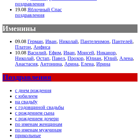
поздравления
19.08
Яблочный Спас
поздравления
Именины
09.08
Герман
,
Иван
,
Николай
,
Пантелеимон
,
Пантелей
,
Платон
,
Анфиса
10.08
Василий
,
Ефим
,
Иван
,
Моисей
,
Никанор
,
Николай
,
Остап
,
Павел
,
Прохор
,
Юлиан
,
Юлий
,
Алена
,
Анастасия
,
Антонина
,
Арина
,
Елена
,
Ирина
Поздравления
с днем рождения
с юбилеем
на свадьбу
с годовщиной свадьбы
с рождением сына
с рождением дочери
по именам женщинам
по именам мужчинам
прикольные