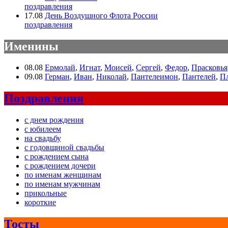
поздравления
17.08
День Воздушного Флота России
поздравления
Именины
08.08
Ермолай
,
Игнат
,
Моисей
,
Сергей
,
Федор
,
Прасковья
09.08
Герман
,
Иван
,
Николай
,
Пантелеимон
,
Пантелей
,
П
Поздравления
с днем рождения
с юбилеем
на свадьбу
с годовщиной свадьбы
с рождением сына
с рождением дочери
по именам женщинам
по именам мужчинам
прикольные
короткие
Тосты