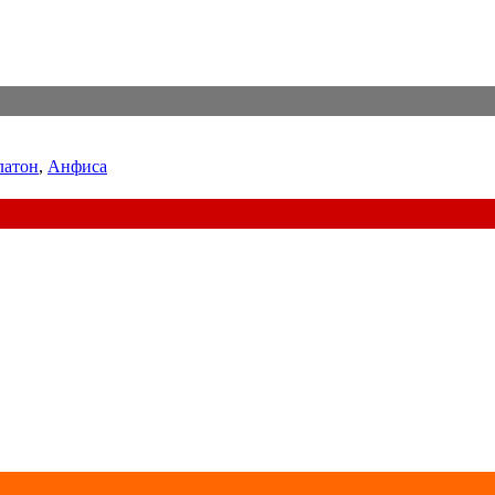
латон
,
Анфиса