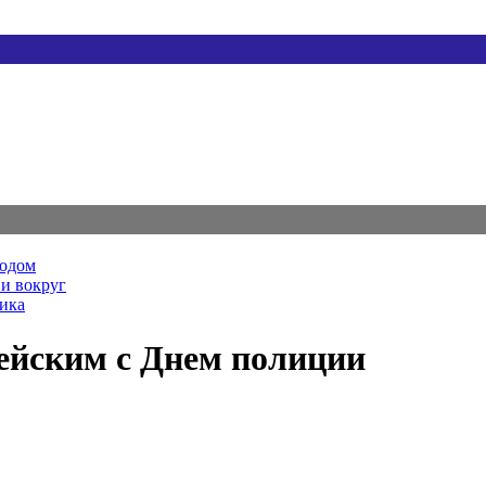
родом
и вокруг
ника
ейским с Днем полиции