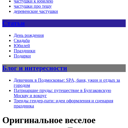
частушки к юбилею
частушки про тещу
деревенские частушки
Статьи
День рождения
Свадьба
Юбилей
Праздники
Подарки
Блог и интересности
Девичник в Подмосковье: SPA, баня, ужин и отдых за
городом
Патриаршие пруды: путешествие в Булгаковскую
Москву и вокруг
Тренды гендер-пати: идеи оформления и сценария
праздника
Оригинальное веселое