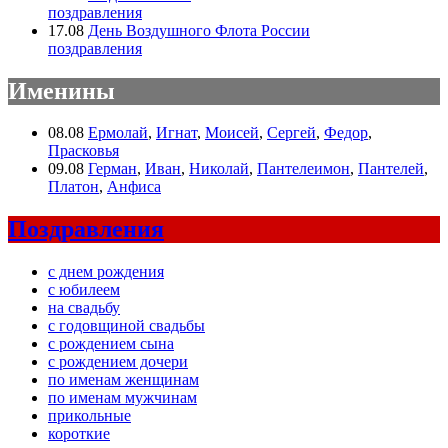
поздравления
17.08
День Воздушного Флота России
поздравления
Именины
08.08
Ермолай
,
Игнат
,
Моисей
,
Сергей
,
Федор
,
Прасковья
09.08
Герман
,
Иван
,
Николай
,
Пантелеимон
,
Пантелей
,
Платон
,
Анфиса
Поздравления
с днем рождения
с юбилеем
на свадьбу
с годовщиной свадьбы
с рождением сына
с рождением дочери
по именам женщинам
по именам мужчинам
прикольные
короткие