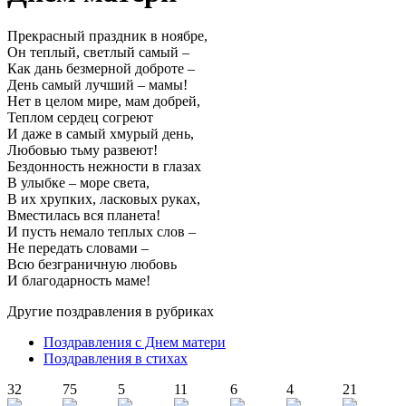
Прекрасный праздник в ноябре,
Он теплый, светлый самый –
Как дань безмерной доброте –
День самый лучший – мамы!
Нет в целом мире, мам добрей,
Теплом сердец согреют
И даже в самый хмурый день,
Любовью тьму развеют!
Бездонность нежности в глазах
В улыбке – море света,
В их хрупких, ласковых руках,
Вместилась вся планета!
И пусть немало теплых слов –
Не передать словами –
Всю безграничную любовь
И благодарность маме!
Другие поздравления в рубриках
Поздравления с Днем матери
Поздравления в стихах
32
75
5
11
6
4
21