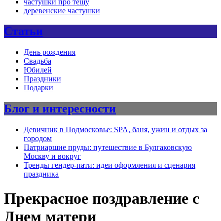
частушки про тещу
деревенские частушки
Статьи
День рождения
Свадьба
Юбилей
Праздники
Подарки
Блог и интересности
Девичник в Подмосковье: SPA, баня, ужин и отдых за
городом
Патриаршие пруды: путешествие в Булгаковскую
Москву и вокруг
Тренды гендер-пати: идеи оформления и сценария
праздника
Прекрасное поздравление с
Днем матери