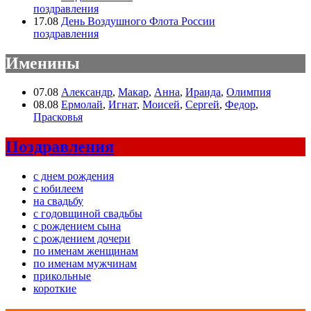
поздравления
17.08
День Воздушного Флота России
поздравления
Именины
07.08
Александр
,
Макар
,
Анна
,
Ираида
,
Олимпия
08.08
Ермолай
,
Игнат
,
Моисей
,
Сергей
,
Федор
,
Прасковья
Поздравления
с днем рождения
с юбилеем
на свадьбу
с годовщиной свадьбы
с рождением сына
с рождением дочери
по именам женщинам
по именам мужчинам
прикольные
короткие