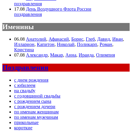
поздравления
17.08
День Воздушного Флота России
поздравления
Именины
06.08
Анатолий
,
Афанасий
,
Борис
,
Глеб
,
Давид
,
Иван
,
Илларион
,
Капитон
,
Николай
,
Поликарп
,
Роман
,
Кристина
07.08
Александр
,
Макар
,
Анна
,
Ираида
,
Олимпия
Поздравления
с днем рождения
с юбилеем
на свадьбу
с годовщиной свадьбы
с рождением сына
с рождением дочери
по именам женщинам
по именам мужчинам
прикольные
короткие