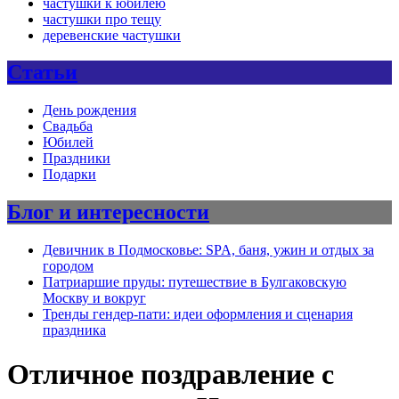
частушки к юбилею
частушки про тещу
деревенские частушки
Статьи
День рождения
Свадьба
Юбилей
Праздники
Подарки
Блог и интересности
Девичник в Подмосковье: SPA, баня, ужин и отдых за
городом
Патриаршие пруды: путешествие в Булгаковскую
Москву и вокруг
Тренды гендер-пати: идеи оформления и сценария
праздника
Отличное поздравление с