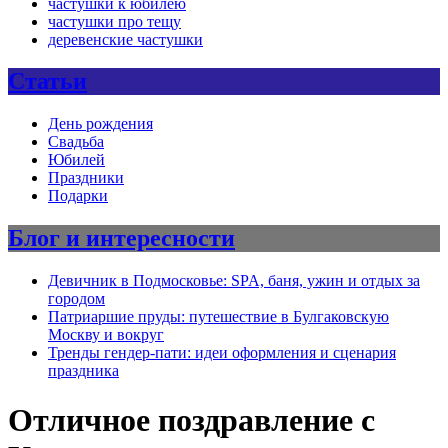
частушки к юбилею
частушки про тещу
деревенские частушки
Статьи
День рождения
Свадьба
Юбилей
Праздники
Подарки
Блог и интересности
Девичник в Подмосковье: SPA, баня, ужин и отдых за
городом
Патриаршие пруды: путешествие в Булгаковскую
Москву и вокруг
Тренды гендер-пати: идеи оформления и сценария
праздника
Отличное поздравление с