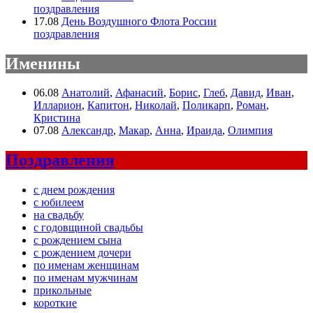
поздравления
17.08
День Воздушного Флота России
поздравления
Именины
06.08
Анатолий
,
Афанасий
,
Борис
,
Глеб
,
Давид
,
Иван
,
Илларион
,
Капитон
,
Николай
,
Поликарп
,
Роман
,
Кристина
07.08
Александр
,
Макар
,
Анна
,
Ираида
,
Олимпия
Поздравления
с днем рождения
с юбилеем
на свадьбу
с годовщиной свадьбы
с рождением сына
с рождением дочери
по именам женщинам
по именам мужчинам
прикольные
короткие