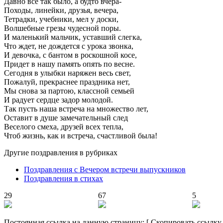
Давно все так было, а будто вчера-
Походы, линейки, друзья, вечера,
Тетрадки, учебники, мел у доски,
Волшебные грезы чудесной поры.
И маленький мальчик, уставший слегка,
Что ждет, не дождется с урока звонка,
И девочка, с бантом в роскошной косе,
Придет в нашу память опять по весне.
Сегодня в улыбки наряжен весь свет,
Пожалуй, прекраснее праздника нет,
Мы снова за партою, классной семьей
И радует сердце задор молодой.
Так пусть наша встреча на множество лет,
Оставит в душе замечательный след
Веселого смеха, друзей всех тепла,
Чтоб жизнь, как и встреча, счастливой была!
Другие поздравления в рубриках
Поздравления с Вечером встречи выпускников
Поздравления в стихах
29
67
5
Постоянная ссылка на данную страницу:
[
Скопировать ссылку