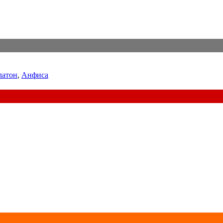
латон
,
Анфиса