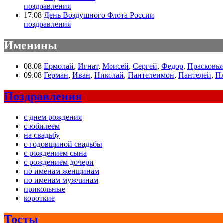
поздравления
17.08
День Воздушного Флота России
поздравления
Именины
08.08
Ермолай
,
Игнат
,
Моисей
,
Сергей
,
Федор
,
Прасковья
09.08
Герман
,
Иван
,
Николай
,
Пантелеимон
,
Пантелей
,
П
Поздравления
с днем рождения
с юбилеем
на свадьбу
с годовщиной свадьбы
с рождением сына
с рождением дочери
по именам женщинам
по именам мужчинам
прикольные
короткие
Тосты