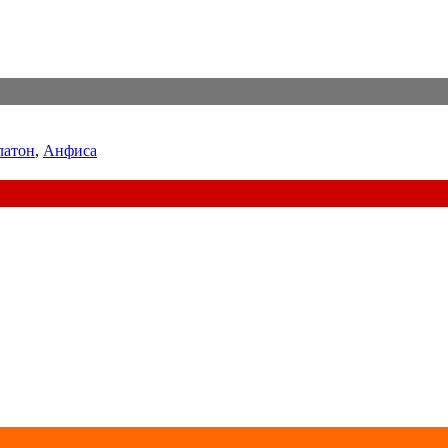
латон
,
Анфиса