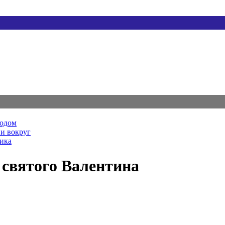
родом
и вокруг
ника
 святого Валентина