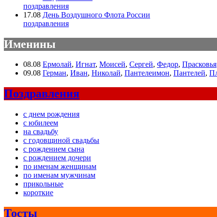
поздравления
17.08
День Воздушного Флота России
поздравления
Именины
08.08
Ермолай
,
Игнат
,
Моисей
,
Сергей
,
Федор
,
Прасковья
09.08
Герман
,
Иван
,
Николай
,
Пантелеимон
,
Пантелей
,
П
Поздравления
с днем рождения
с юбилеем
на свадьбу
с годовщиной свадьбы
с рождением сына
с рождением дочери
по именам женщинам
по именам мужчинам
прикольные
короткие
Тосты