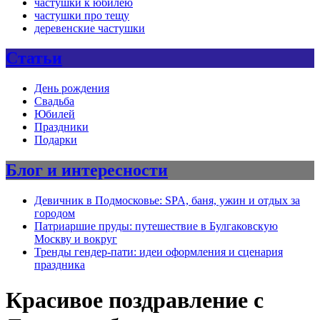
частушки к юбилею
частушки про тещу
деревенские частушки
Статьи
День рождения
Свадьба
Юбилей
Праздники
Подарки
Блог и интересности
Девичник в Подмосковье: SPA, баня, ужин и отдых за
городом
Патриаршие пруды: путешествие в Булгаковскую
Москву и вокруг
Тренды гендер-пати: идеи оформления и сценария
праздника
Красивое поздравление с