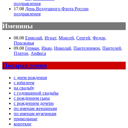
поздравления
17.08
День Воздушного Флота России
поздравления
Именины
08.08
Ермолай
,
Игнат
,
Моисей
,
Сергей
,
Федор
,
Прасковья
09.08
Герман
,
Иван
,
Николай
,
Пантелеимон
,
Пантелей
,
Платон
,
Анфиса
Поздравления
с днем рождения
с юбилеем
на свадьбу
с годовщиной свадьбы
с рождением сына
с рождением дочери
по именам женщинам
по именам мужчинам
прикольные
короткие