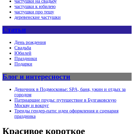
частушки на свадьбу
частушки к юбилею
частушки про тещу
деревенские частушки
Статьи
День рождения
Свадьба
Юбилей
Праздники
Подарки
Блог и интересности
Девичник в Подмосковье: SPA, баня, ужин и отдых за
городом
Патриаршие пруды: путешествие в Булгаковскую
Москву и вокруг
Тренды гендер-пати: идеи оформления и сценария
праздника
Красивое короткое