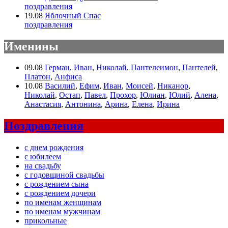
поздравления
19.08
Яблочный Спас
поздравления
Именины
09.08
Герман
,
Иван
,
Николай
,
Пантелеимон
,
Пантелей
,
Платон
,
Анфиса
10.08
Василий
,
Ефим
,
Иван
,
Моисей
,
Никанор
,
Николай
,
Остап
,
Павел
,
Прохор
,
Юлиан
,
Юлий
,
Алена
,
Анастасия
,
Антонина
,
Арина
,
Елена
,
Ирина
Поздравления
с днем рождения
с юбилеем
на свадьбу
с годовщиной свадьбы
с рождением сына
с рождением дочери
по именам женщинам
по именам мужчинам
прикольные