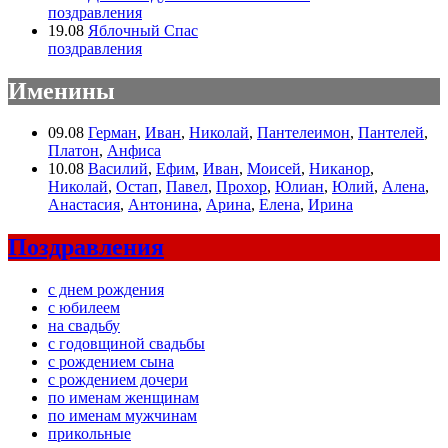
поздравления
19.08
Яблочный Спас
поздравления
Именины
09.08
Герман
,
Иван
,
Николай
,
Пантелеимон
,
Пантелей
,
Платон
,
Анфиса
10.08
Василий
,
Ефим
,
Иван
,
Моисей
,
Никанор
,
Николай
,
Остап
,
Павел
,
Прохор
,
Юлиан
,
Юлий
,
Алена
,
Анастасия
,
Антонина
,
Арина
,
Елена
,
Ирина
Поздравления
с днем рождения
с юбилеем
на свадьбу
с годовщиной свадьбы
с рождением сына
с рождением дочери
по именам женщинам
по именам мужчинам
прикольные