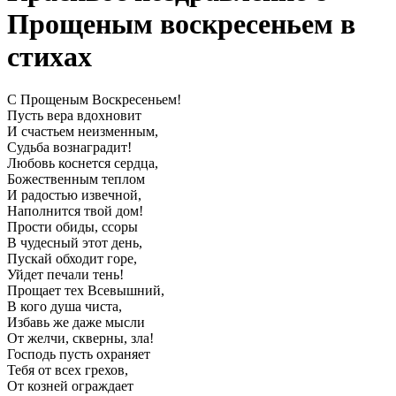
Прощеным воскресеньем в
стихах
С Прощеным Воскресеньем!
Пусть вера вдохновит
И счастьем неизменным,
Судьба вознаградит!
Любовь коснется сердца,
Божественным теплом
И радостью извечной,
Наполнится твой дом!
Прости обиды, ссоры
В чудесный этот день,
Пускай обходит горе,
Уйдет печали тень!
Прощает тех Всевышний,
В кого душа чиста,
Избавь же даже мысли
От желчи, скверны, зла!
Господь пусть охраняет
Тебя от всех грехов,
От козней ограждает