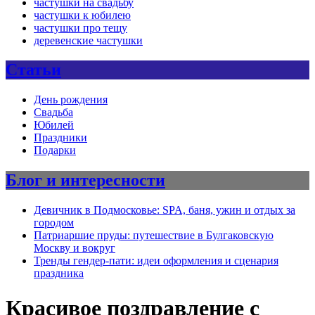
частушки на свадьбу
частушки к юбилею
частушки про тещу
деревенские частушки
Статьи
День рождения
Свадьба
Юбилей
Праздники
Подарки
Блог и интересности
Девичник в Подмосковье: SPA, баня, ужин и отдых за
городом
Патриаршие пруды: путешествие в Булгаковскую
Москву и вокруг
Тренды гендер-пати: идеи оформления и сценария
праздника
Красивое поздравление с