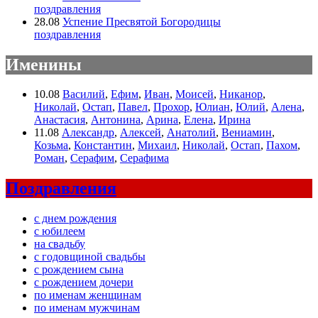
поздравления
28.08
Успение Пресвятой Богородицы
поздравления
Именины
10.08
Василий
,
Ефим
,
Иван
,
Моисей
,
Никанор
,
Николай
,
Остап
,
Павел
,
Прохор
,
Юлиан
,
Юлий
,
Алена
,
Анастасия
,
Антонина
,
Арина
,
Елена
,
Ирина
11.08
Александр
,
Алексей
,
Анатолий
,
Вениамин
,
Козьма
,
Константин
,
Михаил
,
Николай
,
Остап
,
Пахом
,
Роман
,
Серафим
,
Серафима
Поздравления
с днем рождения
с юбилеем
на свадьбу
с годовщиной свадьбы
с рождением сына
с рождением дочери
по именам женщинам
по именам мужчинам