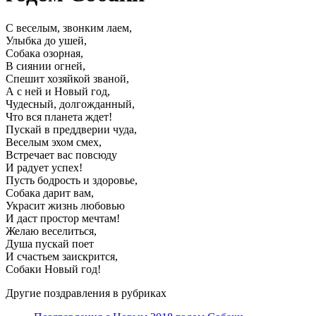
С веселым, звонким лаем,
Улыбка до ушей,
Собака озорная,
В сиянии огней,
Спешит хозяйкой званой,
А с ней и Новый год,
Чудесный, долгожданный,
Что вся планета ждет!
Пускай в преддверии чуда,
Веселым эхом смех,
Встречает вас повсюду
И радует успех!
Пусть бодрость и здоровье,
Собака дарит вам,
Украсит жизнь любовью
И даст простор мечтам!
Желаю веселиться,
Душа пускай поет
И счастьем заискрится,
Собаки Новый год!
Другие поздравления в рубриках