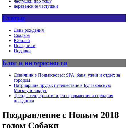
частушки про тещу
деревенские частушки
Статьи
День рождения
Свадьба
Юбилей
Праздники
Подарки
Блог и интересности
Девичник в Подмосковье: SPA, баня, ужин и отдых за
городом
Патриаршие пруды: путешествие в Булгаковскую
Москву и вокруг
Тренды гендер-пати: идеи оформления и сценария
праздника
Поздравление с Новым 2018
годом Собаки