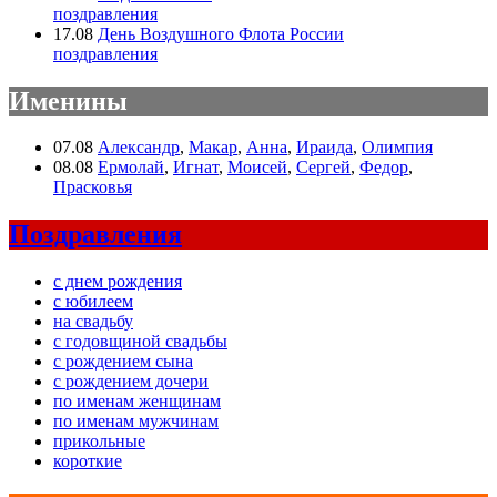
поздравления
17.08
День Воздушного Флота России
поздравления
Именины
07.08
Александр
,
Макар
,
Анна
,
Ираида
,
Олимпия
08.08
Ермолай
,
Игнат
,
Моисей
,
Сергей
,
Федор
,
Прасковья
Поздравления
с днем рождения
с юбилеем
на свадьбу
с годовщиной свадьбы
с рождением сына
с рождением дочери
по именам женщинам
по именам мужчинам
прикольные
короткие