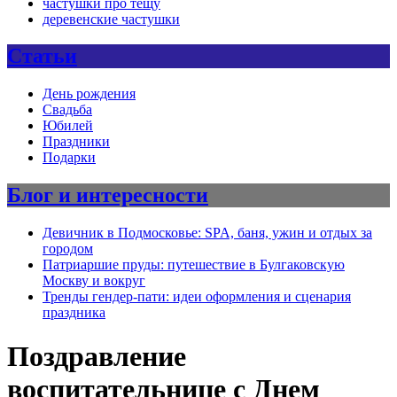
частушки про тещу
деревенские частушки
Статьи
День рождения
Свадьба
Юбилей
Праздники
Подарки
Блог и интересности
Девичник в Подмосковье: SPA, баня, ужин и отдых за
городом
Патриаршие пруды: путешествие в Булгаковскую
Москву и вокруг
Тренды гендер-пати: идеи оформления и сценария
праздника
Поздравление
воспитательнице с Днем