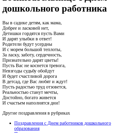
дошкольного работника
Вы в садике детям, как мама,
Добрее и ласковей нет,
Детишки гордятся пусть Вами
И дарят улыбки в ответ!
Родители будут усердны
И с морем большой теплоты,
За ласку, заботу, сердечность,
Признательно дарят цветы!
Пусть Вас не коснется тревога,
Невзгоды судьбу обойдут
И будет счастливой дорога
В детсад, где Вас любят и ждут!
Пусть радостью труд отзовется,
Реальностью станут мечты,
Достойно, богато живется
И счастьем наполнятся дни!
Другие поздравления в рубриках
Поздравления с Днем работников дошкольного
образования