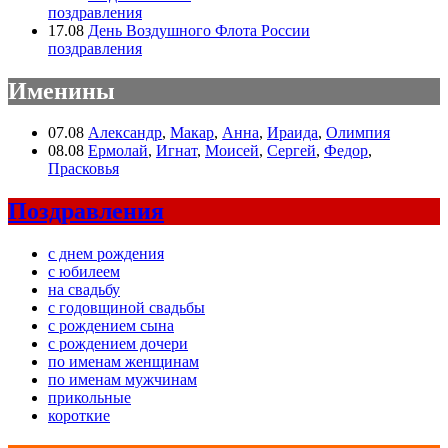
поздравления
17.08
День Воздушного Флота России
поздравления
Именины
07.08
Александр
,
Макар
,
Анна
,
Ираида
,
Олимпия
08.08
Ермолай
,
Игнат
,
Моисей
,
Сергей
,
Федор
,
Прасковья
Поздравления
с днем рождения
с юбилеем
на свадьбу
с годовщиной свадьбы
с рождением сына
с рождением дочери
по именам женщинам
по именам мужчинам
прикольные
короткие