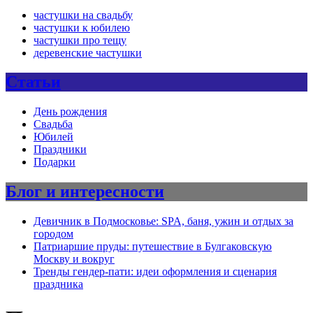
частушки на свадьбу
частушки к юбилею
частушки про тещу
деревенские частушки
Статьи
День рождения
Свадьба
Юбилей
Праздники
Подарки
Блог и интересности
Девичник в Подмосковье: SPA, баня, ужин и отдых за
городом
Патриаршие пруды: путешествие в Булгаковскую
Москву и вокруг
Тренды гендер-пати: идеи оформления и сценария
праздника