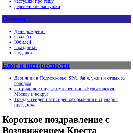
частушки про тещу
деревенские частушки
Статьи
День рождения
Свадьба
Юбилей
Праздники
Подарки
Блог и интересности
Девичник в Подмосковье: SPA, баня, ужин и отдых за
городом
Патриаршие пруды: путешествие в Булгаковскую
Москву и вокруг
Тренды гендер-пати: идеи оформления и сценария
праздника
Короткое поздравление с
Воздвижением Креста