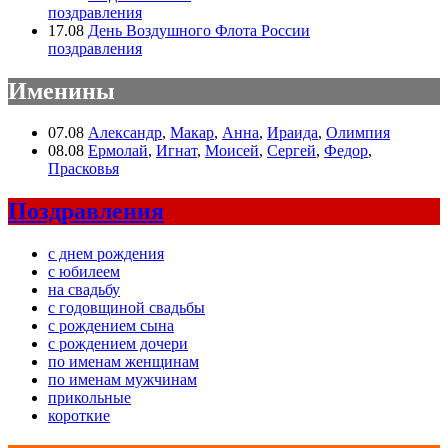
поздравления
17.08
День Воздушного Флота России
поздравления
Именины
07.08
Александр
,
Макар
,
Анна
,
Ираида
,
Олимпия
08.08
Ермолай
,
Игнат
,
Моисей
,
Сергей
,
Федор
,
Прасковья
Поздравления
с днем рождения
с юбилеем
на свадьбу
с годовщиной свадьбы
с рождением сына
с рождением дочери
по именам женщинам
по именам мужчинам
прикольные
короткие