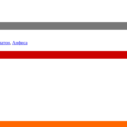
латон
,
Анфиса