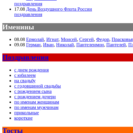
поздравления
17.08
День Воздушного Флота России
поздравления
Именины
08.08
Ермолай
,
Игнат
,
Моисей
,
Сергей
,
Федор
,
Прасковья
09.08
Герман
,
Иван
,
Николай
,
Пантелеимон
,
Пантелей
,
П
Поздравления
с днем рождения
с юбилеем
на свадьбу
с годовщиной свадьбы
с рождением сына
с рождением дочери
по именам женщинам
по именам мужчинам
прикольные
короткие
Тосты