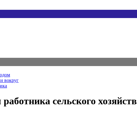
родом
и вокруг
ника
м работника сельского хозяйс