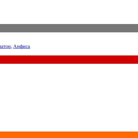
латон
,
Анфиса