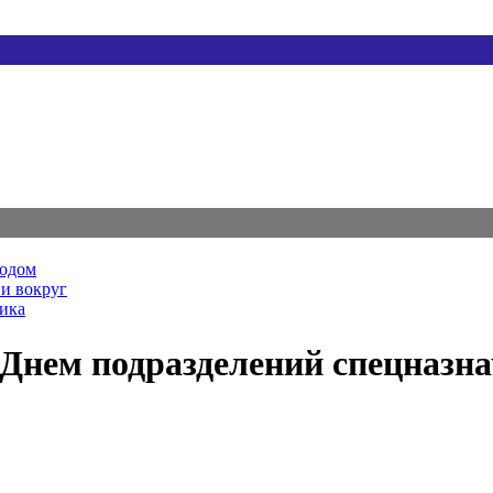
родом
и вокруг
ника
 Днем подразделений спецназн