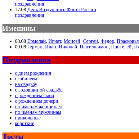
поздравления
17.08
День Воздушного Флота России
поздравления
Именины
08.08
Ермолай
,
Игнат
,
Моисей
,
Сергей
,
Федор
,
Прасковья
09.08
Герман
,
Иван
,
Николай
,
Пантелеимон
,
Пантелей
,
П
Поздравления
с днем рождения
с юбилеем
на свадьбу
с годовщиной свадьбы
с рождением сына
с рождением дочери
по именам женщинам
по именам мужчинам
прикольные
короткие
Тосты