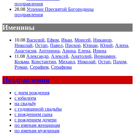
поздравления
28.08
Успение Пресвятой Богородицы
поздравления
Именины
10.08
Василий
,
Ефим
,
Иван
,
Моисей
,
Никанор
,
Николай
,
Остап
,
Павел
,
Прохор
,
Юлиан
,
Юлий
,
Алена
,
Анастасия
,
Антонина
,
Арина
,
Елена
,
Ирина
11.08
Александр
,
Алексей
,
Анатолий
,
Вениамин
,
Козьма
,
Константин
,
Михаил
,
Николай
,
Остап
,
Пахом
,
Роман
,
Серафим
,
Серафима
Поздравления
с днем рождения
с юбилеем
на свадьбу
с годовщиной свадьбы
с рождением сына
с рождением дочери
по именам женщинам
по именам мужчинам