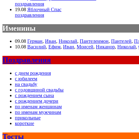
поздравления
19.08
Яблочный Спас
поздравления
Именины
09.08
Герман
,
Иван
,
Николай
,
Пантелеимон
,
Пантелей
,
П
10.08
Василий
,
Ефим
,
Иван
,
Моисей
,
Никанор
,
Николай
,
Поздравления
с днем рождения
с юбилеем
на свадьбу
с годовщиной свадьбы
с рождением сына
с рождением дочери
по именам женщинам
по именам мужчинам
прикольные
короткие
Тосты