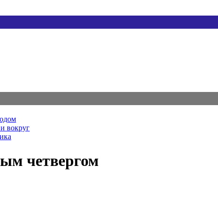
родом
и вокруг
ника
тым четвергом