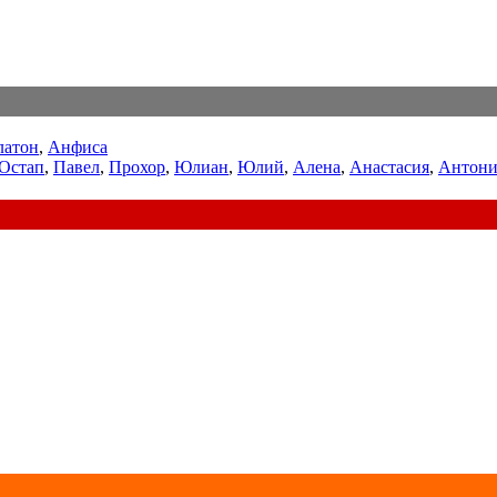
латон
,
Анфиса
Остап
,
Павел
,
Прохор
,
Юлиан
,
Юлий
,
Алена
,
Анастасия
,
Антони