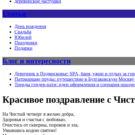
деревенские частушки
Статьи
День рождения
Свадьба
Юбилей
Праздники
Подарки
Блог и интересности
Девичник в Подмосковье: SPA, баня, ужин и отдых за го
Патриаршие пруды: путешествие в Булгаковскую Москву 
Тренды гендер-пати: идеи оформления и сценария празд
Красивое поздравление с Чис
На Чистый четверг я желаю добра,
Здоровья и счастья с любовью,
Очистись от скверны, пороков и зла,
Умывшись водою святою!