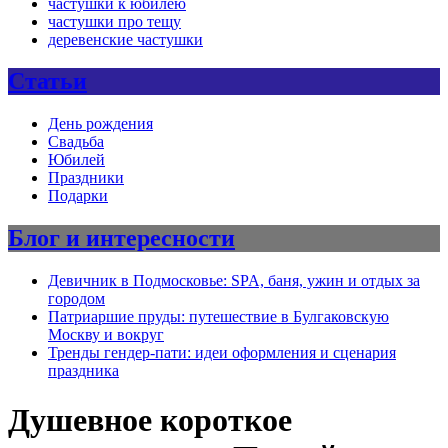
частушки к юбилею
частушки про тещу
деревенские частушки
Статьи
День рождения
Свадьба
Юбилей
Праздники
Подарки
Блог и интересности
Девичник в Подмосковье: SPA, баня, ужин и отдых за
городом
Патриаршие пруды: путешествие в Булгаковскую
Москву и вокруг
Тренды гендер-пати: идеи оформления и сценария
праздника
Душевное короткое