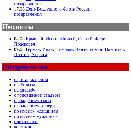
поздравления
17.08
День Воздушного Флота России
поздравления
Именины
08.08
Ермолай
,
Игнат
,
Моисей
,
Сергей
,
Федор
,
Прасковья
09.08
Герман
,
Иван
,
Николай
,
Пантелеимон
,
Пантелей
,
Платон
,
Анфиса
Поздравления
с днем рождения
с юбилеем
на свадьбу
с годовщиной свадьбы
с рождением сына
с рождением дочери
по именам женщинам
по именам мужчинам
прикольные
короткие