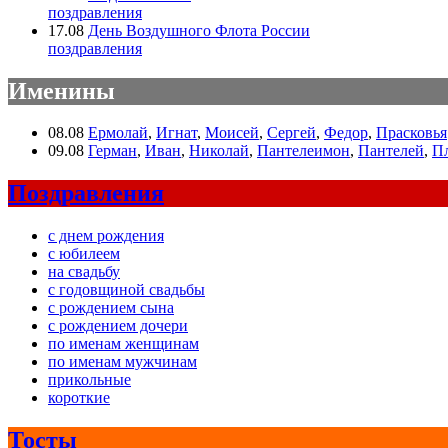
поздравления
17.08
День Воздушного Флота России
поздравления
Именины
08.08
Ермолай
,
Игнат
,
Моисей
,
Сергей
,
Федор
,
Прасковья
09.08
Герман
,
Иван
,
Николай
,
Пантелеимон
,
Пантелей
,
П
Поздравления
с днем рождения
с юбилеем
на свадьбу
с годовщиной свадьбы
с рождением сына
с рождением дочери
по именам женщинам
по именам мужчинам
прикольные
короткие
Тосты