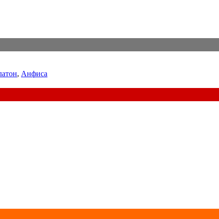
латон
,
Анфиса