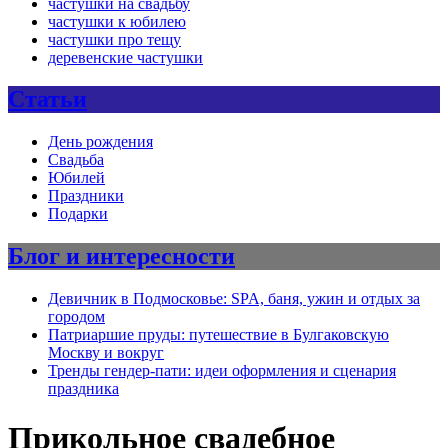
частушки на свадьбу
частушки к юбилею
частушки про тещу
деревенские частушки
Статьи
День рождения
Свадьба
Юбилей
Праздники
Подарки
Блог и интересности
Девичник в Подмосковье: SPA, баня, ужин и отдых за
городом
Патриаршие пруды: путешествие в Булгаковскую
Москву и вокруг
Тренды гендер-пати: идеи оформления и сценария
праздника
Прикольное свадебное