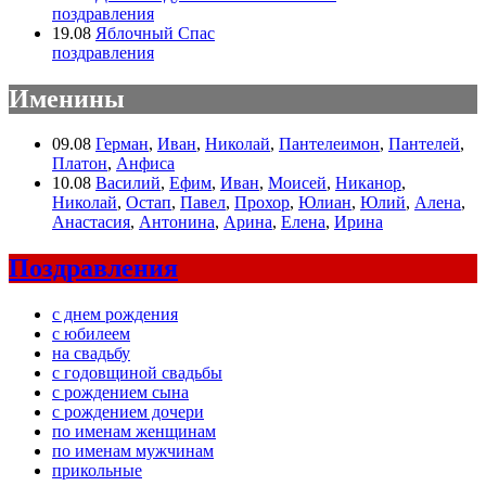
поздравления
19.08
Яблочный Спас
поздравления
Именины
09.08
Герман
,
Иван
,
Николай
,
Пантелеимон
,
Пантелей
,
Платон
,
Анфиса
10.08
Василий
,
Ефим
,
Иван
,
Моисей
,
Никанор
,
Николай
,
Остап
,
Павел
,
Прохор
,
Юлиан
,
Юлий
,
Алена
,
Анастасия
,
Антонина
,
Арина
,
Елена
,
Ирина
Поздравления
с днем рождения
с юбилеем
на свадьбу
с годовщиной свадьбы
с рождением сына
с рождением дочери
по именам женщинам
по именам мужчинам
прикольные