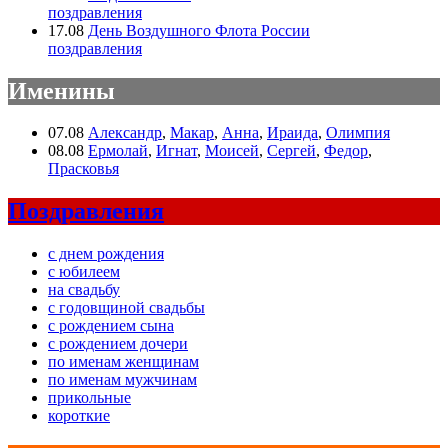
поздравления
17.08
День Воздушного Флота России
поздравления
Именины
07.08
Александр
,
Макар
,
Анна
,
Ираида
,
Олимпия
08.08
Ермолай
,
Игнат
,
Моисей
,
Сергей
,
Федор
,
Прасковья
Поздравления
с днем рождения
с юбилеем
на свадьбу
с годовщиной свадьбы
с рождением сына
с рождением дочери
по именам женщинам
по именам мужчинам
прикольные
короткие