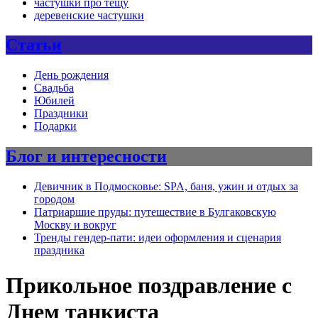
частушки про тещу
деревенские частушки
Статьи
День рождения
Свадьба
Юбилей
Праздники
Подарки
Блог и интересности
Девичник в Подмосковье: SPA, баня, ужин и отдых за
городом
Патриаршие пруды: путешествие в Булгаковскую
Москву и вокруг
Тренды гендер-пати: идеи оформления и сценария
праздника
Прикольное поздравление с
Днем танкиста