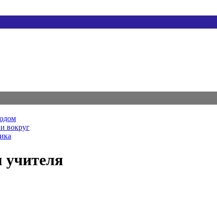
родом
и вокруг
ника
м учителя