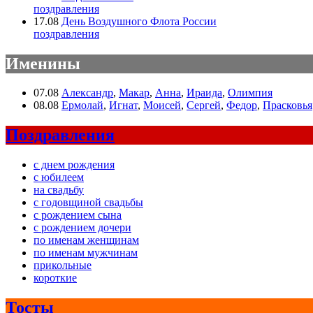
поздравления
17.08
День Воздушного Флота России
поздравления
Именины
07.08
Александр
,
Макар
,
Анна
,
Ираида
,
Олимпия
08.08
Ермолай
,
Игнат
,
Моисей
,
Сергей
,
Федор
,
Прасковья
Поздравления
с днем рождения
с юбилеем
на свадьбу
с годовщиной свадьбы
с рождением сына
с рождением дочери
по именам женщинам
по именам мужчинам
прикольные
короткие
Тосты