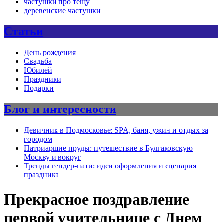
частушки про тещу
деревенские частушки
Статьи
День рождения
Свадьба
Юбилей
Праздники
Подарки
Блог и интересности
Девичник в Подмосковье: SPA, баня, ужин и отдых за
городом
Патриаршие пруды: путешествие в Булгаковскую
Москву и вокруг
Тренды гендер-пати: идеи оформления и сценария
праздника
Прекрасное поздравление
первой учительнице с Днем