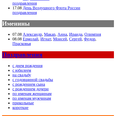
поздравления
17.08
День Воздушного Флота России
поздравления
Именины
07.08
Александр
,
Макар
,
Анна
,
Ираида
,
Олимпия
08.08
Ермолай
,
Игнат
,
Моисей
,
Сергей
,
Федор
,
Прасковья
Поздравления
с днем рождения
с юбилеем
на свадьбу
с годовщиной свадьбы
с рождением сына
с рождением дочери
по именам женщинам
по именам мужчинам
прикольные
короткие