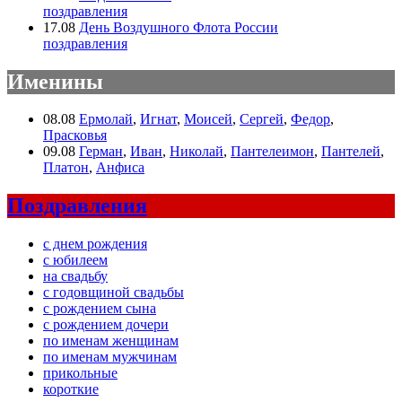
поздравления
17.08
День Воздушного Флота России
поздравления
Именины
08.08
Ермолай
,
Игнат
,
Моисей
,
Сергей
,
Федор
,
Прасковья
09.08
Герман
,
Иван
,
Николай
,
Пантелеимон
,
Пантелей
,
Платон
,
Анфиса
Поздравления
с днем рождения
с юбилеем
на свадьбу
с годовщиной свадьбы
с рождением сына
с рождением дочери
по именам женщинам
по именам мужчинам
прикольные
короткие