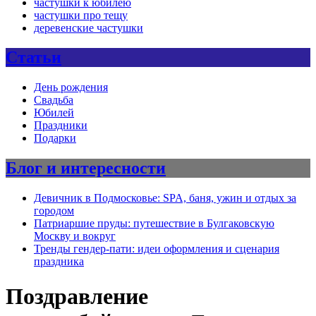
частушки к юбилею
частушки про тещу
деревенские частушки
Статьи
День рождения
Свадьба
Юбилей
Праздники
Подарки
Блог и интересности
Девичник в Подмосковье: SPA, баня, ужин и отдых за
городом
Патриаршие пруды: путешествие в Булгаковскую
Москву и вокруг
Тренды гендер-пати: идеи оформления и сценария
праздника
Поздравление