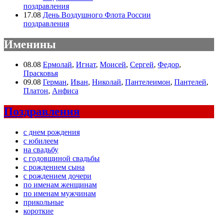
поздравления
17.08
День Воздушного Флота России
поздравления
Именины
08.08
Ермолай
,
Игнат
,
Моисей
,
Сергей
,
Федор
,
Прасковья
09.08
Герман
,
Иван
,
Николай
,
Пантелеимон
,
Пантелей
,
Платон
,
Анфиса
Поздравления
с днем рождения
с юбилеем
на свадьбу
с годовщиной свадьбы
с рождением сына
с рождением дочери
по именам женщинам
по именам мужчинам
прикольные
короткие