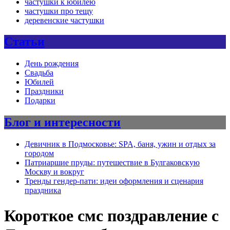
частушки к юбилею
частушки про тещу
деревенские частушки
Статьи
День рождения
Свадьба
Юбилей
Праздники
Подарки
Блог и интересности
Девичник в Подмосковье: SPA, баня, ужин и отдых за
городом
Патриаршие пруды: путешествие в Булгаковскую
Москву и вокруг
Тренды гендер-пати: идеи оформления и сценария
праздника
Короткое смс поздравление с