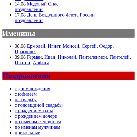
14.08
Медовый Спас
поздравления
17.08
День Воздушного Флота России
поздравления
Именины
08.08
Ермолай
,
Игнат
,
Моисей
,
Сергей
,
Федор
,
Прасковья
09.08
Герман
,
Иван
,
Николай
,
Пантелеимон
,
Пантелей
,
Платон
,
Анфиса
Поздравления
с днем рождения
с юбилеем
на свадьбу
с годовщиной свадьбы
с рождением сына
с рождением дочери
по именам женщинам
по именам мужчинам
прикольные