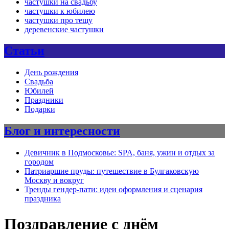
частушки на свадьбу
частушки к юбилею
частушки про тещу
деревенские частушки
Статьи
День рождения
Свадьба
Юбилей
Праздники
Подарки
Блог и интересности
Девичник в Подмосковье: SPA, баня, ужин и отдых за
городом
Патриаршие пруды: путешествие в Булгаковскую
Москву и вокруг
Тренды гендер-пати: идеи оформления и сценария
праздника
Поздравление с днём