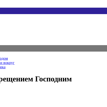
родом
и вокруг
ника
Крещением Господним