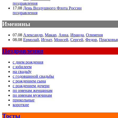
поздравления
17.08
День Воздушного Флота России
поздравления
Именины
07.08
Александр
,
Макар
,
Анна
,
Ираида
,
Олимпия
08.08
Ермолай
,
Игнат
,
Моисей
,
Сергей
,
Федор
,
Прасковья
Поздравления
с днем рождения
с юбилеем
на свадьбу
с годовщиной свадьбы
с рождением сына
с рождением дочери
по именам женщинам
по именам мужчинам
прикольные
короткие
Тосты