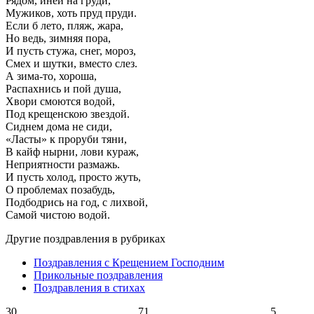
Рядом, иней на груди,
Мужиков, хоть пруд пруди.
Если б лето, пляж, жара,
Но ведь, зимняя пора,
И пусть стужа, снег, мороз,
Смех и шутки, вместо слез.
А зима-то, хороша,
Распахнись и пой душа,
Хвори смоются водой,
Под крещенскою звездой.
Сиднем дома не сиди,
«Ласты» к проруби тяни,
В кайф нырни, лови кураж,
Неприятности размажь.
И пусть холод, просто жуть,
О проблемах позабудь,
Подбодрись на год, с лихвой,
Самой чистою водой.
Другие поздравления в рубриках
Поздравления с Крещением Господним
Прикольные поздравления
Поздравления в стихах
30
71
5