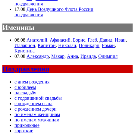
поздравления
17.08
День Воздушного Флота России
поздравления
Именины
06.08
Анатолий
,
Афанасий
,
Борис
,
Глеб
,
Давид
,
Иван
,
Илларион
,
Капитон
,
Николай
,
Поликарп
,
Роман
,
Кристина
07.08
Александр
,
Макар
,
Анна
,
Ираида
,
Олимпия
Поздравления
с днем рождения
с юбилеем
на свадьбу
с годовщиной свадьбы
с рождением сына
с рождением дочери
по именам женщинам
по именам мужчинам
прикольные
короткие