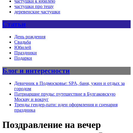
частушки к юбилею
частушки про тещу
деревенские частушки
Статьи
День рождения
Свадьба
Юбилей
Праздники
Подарки
Блог и интересности
Девичник в Подмосковье: SPA, баня, ужин и отдых за
городом
Патриаршие пруды: путешествие в Булгаковскую
Москву и вокруг
Тренды гендер-пати: идеи оформления и сценария
праздника
Поздравление на вечер