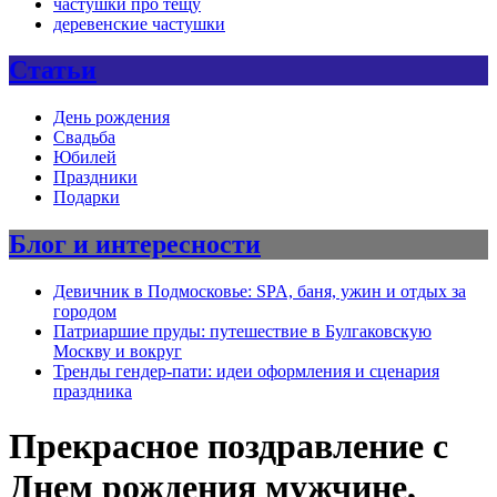
частушки про тещу
деревенские частушки
Статьи
День рождения
Свадьба
Юбилей
Праздники
Подарки
Блог и интересности
Девичник в Подмосковье: SPA, баня, ужин и отдых за
городом
Патриаршие пруды: путешествие в Булгаковскую
Москву и вокруг
Тренды гендер-пати: идеи оформления и сценария
праздника
Прекрасное поздравление с
Днем рождения мужчине,