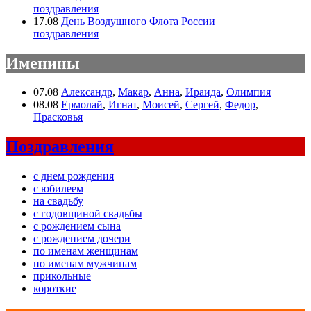
поздравления
17.08
День Воздушного Флота России
поздравления
Именины
07.08
Александр
,
Макар
,
Анна
,
Ираида
,
Олимпия
08.08
Ермолай
,
Игнат
,
Моисей
,
Сергей
,
Федор
,
Прасковья
Поздравления
с днем рождения
с юбилеем
на свадьбу
с годовщиной свадьбы
с рождением сына
с рождением дочери
по именам женщинам
по именам мужчинам
прикольные
короткие