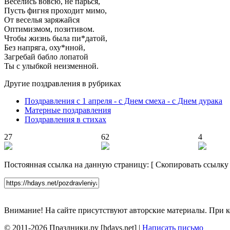
Веселись вовсю, не парься,
Пусть фигня проходит мимо,
От веселья заряжайся
Оптимизмом, позитивом.
Чтобы жизнь была пи*датой,
Без напряга, оху*нной,
Загребай бабло лопатой
Ты с улыбкой неизменной.
Другие поздравления в рубриках
Поздравления с 1 апреля - с Днем смеха - с Днем дурака
Матерные поздравления
Поздравления в стихах
27
62
4
Постоянная ссылка на данную страницу:
[
Скопировать ссылку
Внимание! На сайте присутствуют авторские материалы. При к
© 2011-2026 Праздники.ру [hdays.net] |
Написать письмо