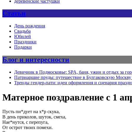
деревенские частушки
Статьи
День рождения
Свадьба
Юбилей
Праздники
Подарки
Блог и интересности
Девичник в Подмосковье: SPA, баня, ужин и отдых за го
Патриаршие пруды: путешествие в Булгаковскую Москву 
Тренды гендер-пати: идеи оформления и сценария празд
Матерное поздравление с 1 ап
Пусть пи*дует на х*р скука,
В день приколов, шуток, смеха,
Нае*нутся, с перепуга,
От острот твоих помехи.