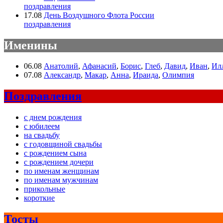
поздравления
17.08
День Воздушного Флота России
поздравления
Именины
06.08
Анатолий
,
Афанасий
,
Борис
,
Глеб
,
Давид
,
Иван
,
Ил
07.08
Александр
,
Макар
,
Анна
,
Ираида
,
Олимпия
Поздравления
с днем рождения
с юбилеем
на свадьбу
с годовщиной свадьбы
с рождением сына
с рождением дочери
по именам женщинам
по именам мужчинам
прикольные
короткие
Тосты