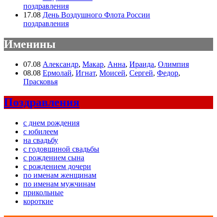
поздравления
17.08
День Воздушного Флота России
поздравления
Именины
07.08
Александр
,
Макар
,
Анна
,
Ираида
,
Олимпия
08.08
Ермолай
,
Игнат
,
Моисей
,
Сергей
,
Федор
,
Прасковья
Поздравления
с днем рождения
с юбилеем
на свадьбу
с годовщиной свадьбы
с рождением сына
с рождением дочери
по именам женщинам
по именам мужчинам
прикольные
короткие