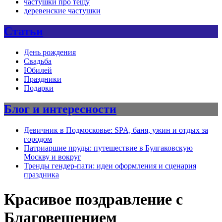
частушки про тещу
деревенские частушки
Статьи
День рождения
Свадьба
Юбилей
Праздники
Подарки
Блог и интересности
Девичник в Подмосковье: SPA, баня, ужин и отдых за
городом
Патриаршие пруды: путешествие в Булгаковскую
Москву и вокруг
Тренды гендер-пати: идеи оформления и сценария
праздника
Красивое поздравление с
Благовещением