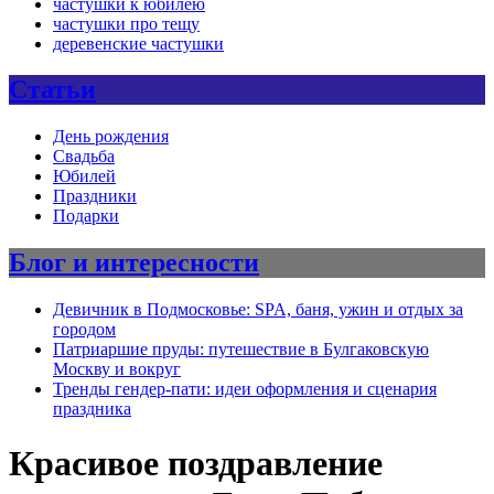
частушки к юбилею
частушки про тещу
деревенские частушки
Статьи
День рождения
Свадьба
Юбилей
Праздники
Подарки
Блог и интересности
Девичник в Подмосковье: SPA, баня, ужин и отдых за
городом
Патриаршие пруды: путешествие в Булгаковскую
Москву и вокруг
Тренды гендер-пати: идеи оформления и сценария
праздника
Красивое поздравление