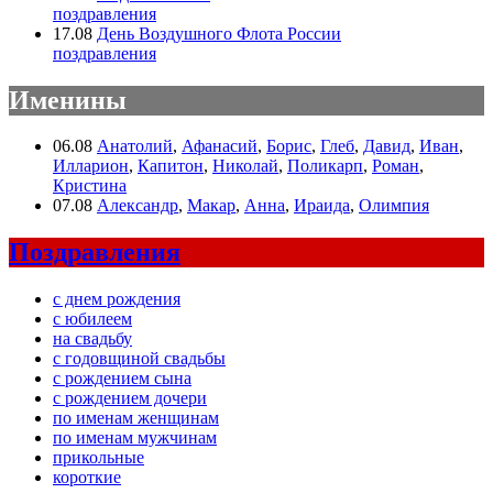
поздравления
17.08
День Воздушного Флота России
поздравления
Именины
06.08
Анатолий
,
Афанасий
,
Борис
,
Глеб
,
Давид
,
Иван
,
Илларион
,
Капитон
,
Николай
,
Поликарп
,
Роман
,
Кристина
07.08
Александр
,
Макар
,
Анна
,
Ираида
,
Олимпия
Поздравления
с днем рождения
с юбилеем
на свадьбу
с годовщиной свадьбы
с рождением сына
с рождением дочери
по именам женщинам
по именам мужчинам
прикольные
короткие