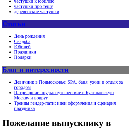
частушки к юбилею
частушки про тещу
деревенские частушки
Статьи
День рождения
Свадьба
Юбилей
Праздники
Подарки
Блог и интересности
Девичник в Подмосковье: SPA, баня, ужин и отдых за
городом
Патриаршие пруды: путешествие в Булгаковскую
Москву и вокруг
Тренды гендер-пати: идеи оформления и сценария
праздника
Пожелание выпускнику в