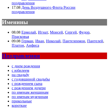
поздравления
17.08
День Воздушного Флота России
поздравления
Именины
08.08
Ермолай
,
Игнат
,
Моисей
,
Сергей
,
Федор
,
Прасковья
09.08
Герман
,
Иван
,
Николай
,
Пантелеимон
,
Пантелей
,
Платон
,
Анфиса
Поздравления
с днем рождения
с юбилеем
на свадьбу
с годовщиной свадьбы
с рождением сына
с рождением дочери
по именам женщинам
по именам мужчинам
прикольные
короткие