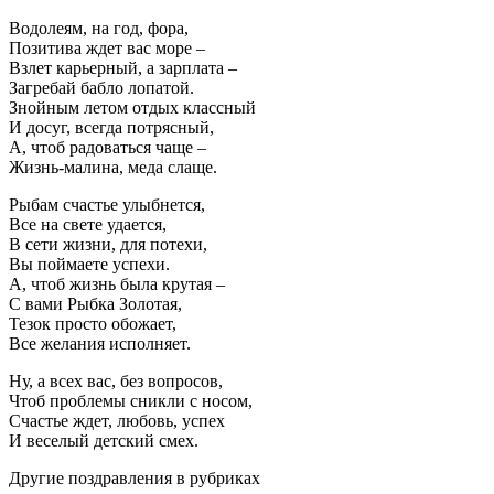
Водолеям, на год, фора,
Позитива ждет вас море –
Взлет карьерный, а зарплата –
Загребай бабло лопатой.
Знойным летом отдых классный
И досуг, всегда потрясный,
А, чтоб радоваться чаще –
Жизнь-малина, меда слаще.
Рыбам счастье улыбнется,
Все на свете удается,
В сети жизни, для потехи,
Вы поймаете успехи.
А, чтоб жизнь была крутая –
С вами Рыбка Золотая,
Тезок просто обожает,
Все желания исполняет.
Ну, а всех вас, без вопросов,
Чтоб проблемы сникли с носом,
Счастье ждет, любовь, успех
И веселый детский смех.
Другие поздравления в рубриках