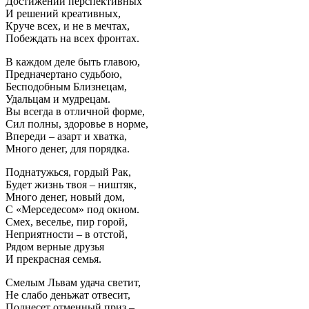
Достижений перспективных
И решений креативных,
Круче всех, и не в мечтах,
Побеждать на всех фронтах.
В каждом деле быть главою,
Предначертано судьбою,
Бесподобным Близнецам,
Удальцам и мудрецам.
Вы всегда в отличной форме,
Сил полны, здоровье в норме,
Впереди – азарт и хватка,
Много денег, для порядка.
Поднатужься, гордый Рак,
Будет жизнь твоя – ништяк,
Много денег, новый дом,
С «Мерседесом» под окном.
Смех, веселье, пир горой,
Неприятности – в отстой,
Рядом верные друзья
И прекрасная семья.
Смелым Львам удача светит,
Не слабо деньжат отвесит,
Поднесет отменный приз –