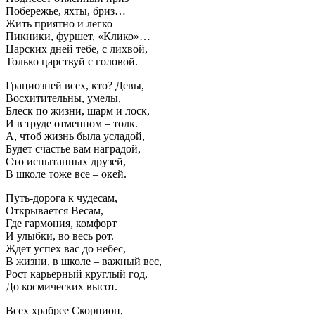
Побережье, яхты, бриз…
Жить приятно и легко –
Пикники, фуршет, «Клико»…
Царских дней тебе, с лихвой,
Только царствуй с головой.
Грациозней всех, кто? Девы,
Восхитительны, умелы,
Блеск по жизни, шарм и лоск,
И в труде отменном – толк.
А, чтоб жизнь была усладой,
Будет счастье вам наградой,
Сто испытанных друзей,
В школе тоже все – окей.
Путь-дорога к чудесам,
Открывается Весам,
Где гармония, комфорт
И улыбки, во весь рот.
Ждет успех вас до небес,
В жизни, в школе – важный вес,
Рост карьерный круглый год,
До космических высот.
Всех храбрее Скорпион,