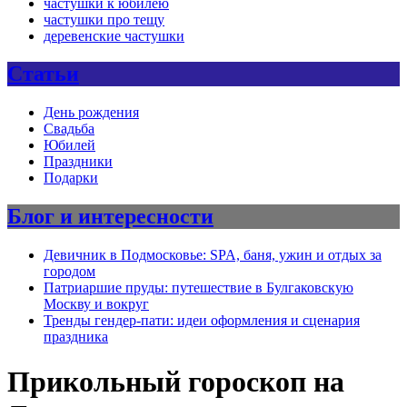
частушки к юбилею
частушки про тещу
деревенские частушки
Статьи
День рождения
Свадьба
Юбилей
Праздники
Подарки
Блог и интересности
Девичник в Подмосковье: SPA, баня, ужин и отдых за
городом
Патриаршие пруды: путешествие в Булгаковскую
Москву и вокруг
Тренды гендер-пати: идеи оформления и сценария
праздника
Прикольный гороскоп на