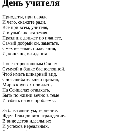
День учителя
Приодеты, при параде,
И чего, скажите ради,
Все при всем, учителя,
И в улыбках вся земля.
Праздник движет по планете,
Самый добрый он, заметьте,
Смех веселый, пожелания,
И, конечно, ожидания…
Повезет роскошным Овнам
Суммой в банке баснословной,
Чтоб иметь шикарный вид,
Сногсшибательный прикид,
Мир в круизах повидать,
На Сейшелах отдыхать,
Быть по жизни вечно в теме
И забить на все проблемы.
За блестящий ум, терпение,
Ждет Тельцов вознаграждение-
В виде деток идеальных
И успехов нереальных,