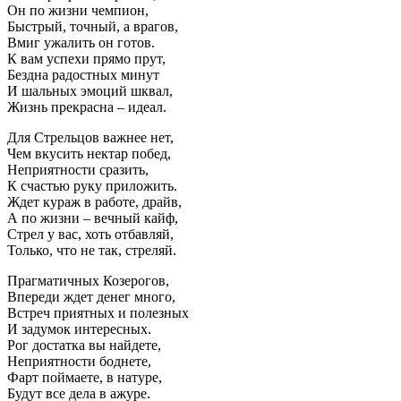
Он по жизни чемпион,
Быстрый, точный, а врагов,
Вмиг ужалить он готов.
К вам успехи прямо прут,
Бездна радостных минут
И шальных эмоций шквал,
Жизнь прекрасна – идеал.
Для Стрельцов важнее нет,
Чем вкусить нектар побед,
Неприятности сразить,
К счастью руку приложить.
Ждет кураж в работе, драйв,
А по жизни – вечный кайф,
Стрел у вас, хоть отбавляй,
Только, что не так, стреляй.
Прагматичных Козерогов,
Впереди ждет денег много,
Встреч приятных и полезных
И задумок интересных.
Рог достатка вы найдете,
Неприятности боднете,
Фарт поймаете, в натуре,
Будут все дела в ажуре.