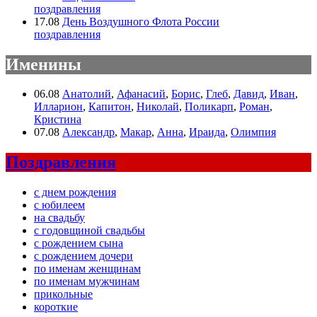
поздравления
17.08
День Воздушного Флота России
поздравления
Именины
06.08
Анатолий
,
Афанасий
,
Борис
,
Глеб
,
Давид
,
Иван
,
Илларион
,
Капитон
,
Николай
,
Поликарп
,
Роман
,
Кристина
07.08
Александр
,
Макар
,
Анна
,
Ираида
,
Олимпия
Поздравления
с днем рождения
с юбилеем
на свадьбу
с годовщиной свадьбы
с рождением сына
с рождением дочери
по именам женщинам
по именам мужчинам
прикольные
короткие