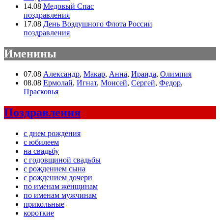
14.08
Медовый Спас
поздравления
17.08
День Воздушного Флота России
поздравления
Именины
07.08
Александр
,
Макар
,
Анна
,
Ираида
,
Олимпия
08.08
Ермолай
,
Игнат
,
Моисей
,
Сергей
,
Федор
,
Прасковья
Поздравления
с днем рождения
с юбилеем
на свадьбу
с годовщиной свадьбы
с рождением сына
с рождением дочери
по именам женщинам
по именам мужчинам
прикольные
короткие