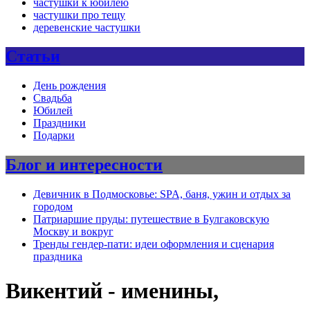
частушки к юбилею
частушки про тещу
деревенские частушки
Статьи
День рождения
Свадьба
Юбилей
Праздники
Подарки
Блог и интересности
Девичник в Подмосковье: SPA, баня, ужин и отдых за
городом
Патриаршие пруды: путешествие в Булгаковскую
Москву и вокруг
Тренды гендер-пати: идеи оформления и сценария
праздника
Викентий - именины,