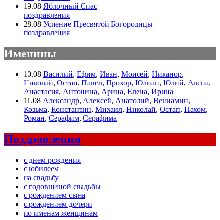
19.08
Яблочный Спас
поздравления
28.08
Успение Пресвятой Богородицы
поздравления
Именины
10.08
Василий
,
Ефим
,
Иван
,
Моисей
,
Никанор
,
Николай
,
Остап
,
Павел
,
Прохор
,
Юлиан
,
Юлий
,
Алена
,
Анастасия
,
Антонина
,
Арина
,
Елена
,
Ирина
11.08
Александр
,
Алексей
,
Анатолий
,
Вениамин
,
Козьма
,
Константин
,
Михаил
,
Николай
,
Остап
,
Пахом
,
Роман
,
Серафим
,
Серафима
Поздравления
с днем рождения
с юбилеем
на свадьбу
с годовщиной свадьбы
с рождением сына
с рождением дочери
по именам женщинам