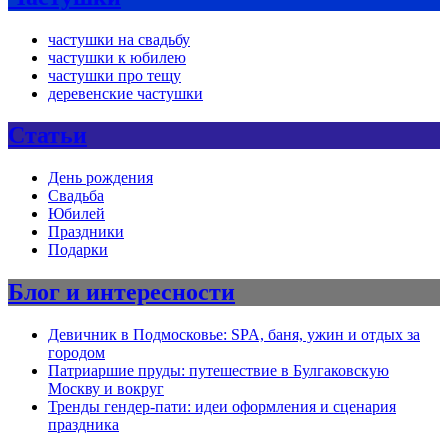
частушки на свадьбу
частушки к юбилею
частушки про тещу
деревенские частушки
Статьи
День рождения
Свадьба
Юбилей
Праздники
Подарки
Блог и интересности
Девичник в Подмосковье: SPA, баня, ужин и отдых за
городом
Патриаршие пруды: путешествие в Булгаковскую
Москву и вокруг
Тренды гендер-пати: идеи оформления и сценария
праздника