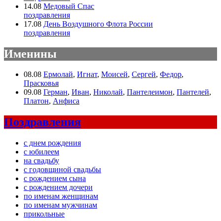
14.08
Медовый Спас
поздравления
17.08
День Воздушного Флота России
поздравления
Именины
08.08
Ермолай
,
Игнат
,
Моисей
,
Сергей
,
Федор
,
Прасковья
09.08
Герман
,
Иван
,
Николай
,
Пантелеимон
,
Пантелей
,
Платон
,
Анфиса
Поздравления
с днем рождения
с юбилеем
на свадьбу
с годовщиной свадьбы
с рождением сына
с рождением дочери
по именам женщинам
по именам мужчинам
прикольные