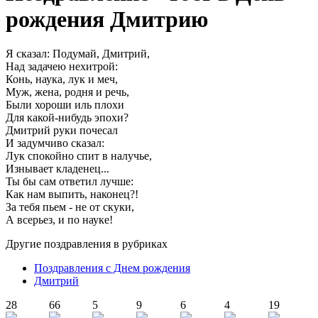
рождения Дмитрию
Я сказал: Подумай, Дмитрий,
Над задачею нехитрой:
Конь, наука, лук и меч,
Муж, жена, родня и речь,
Были хороши иль плохи
Для какой-нибудь эпохи?
Дмитрий руки почесал
И задумчиво сказал:
Лук спокойно спит в налучье,
Изнывает кладенец...
Ты бы сам ответил лучше:
Как нам выпить, наконец?!
За тебя пьем - не от скуки,
А всерьез, и по науке!
Другие поздравления в рубриках
Поздравления с Днем рождения
Дмитрий
28
66
5
9
6
4
19