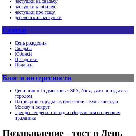
частушки на свадьбу
частушки к юбилею
частушки про тещу
деревенские частушки
Статьи
День рождения
Свадьба
Юбилей
Праздники
Подарки
Блог и интересности
Девичник в Подмосковье: SPA, баня, ужин и отдых за
городом
Патриаршие пруды: путешествие в Булгаковскую
Москву и вокруг
Тренды гендер-пати: идеи оформления и сценария
праздника
Поздравление - тост в День