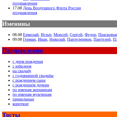
поздравления
17.08
День Воздушного Флота России
поздравления
Именины
08.08
Ермолай
,
Игнат
,
Моисей
,
Сергей
,
Федор
,
Прасковья
09.08
Герман
,
Иван
,
Николай
,
Пантелеимон
,
Пантелей
,
П
Поздравления
с днем рождения
с юбилеем
на свадьбу
с годовщиной свадьбы
с рождением сына
с рождением дочери
по именам женщинам
по именам мужчинам
прикольные
короткие
Тосты