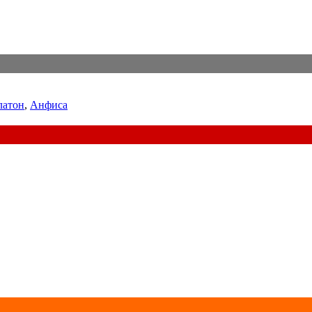
латон
,
Анфиса