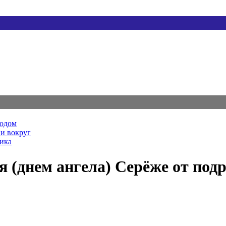
родом
и вокруг
ника
 (днем ангела) Серёже от под