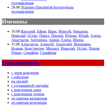
поздравления
28.08
Успение Пресвятой Богородицы
поздравления
Именины
10.08
Василий
,
Ефим
,
Иван
,
Моисей
,
Никанор
,
Николай
,
Остап
,
Павел
,
Прохор
,
Юлиан
,
Юлий
,
Алена
,
Анастасия
,
Антонина
,
Арина
,
Елена
,
Ирина
11.08
Александр
,
Алексей
,
Анатолий
,
Вениамин
,
Козьма
,
Константин
,
Михаил
,
Николай
,
Остап
,
Пахом
,
Роман
,
Серафим
,
Серафима
Поздравления
с днем рождения
с юбилеем
на свадьбу
с годовщиной свадьбы
с рождением сына
с рождением дочери
по именам женщинам
по именам мужчинам