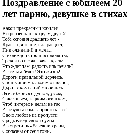
Поздравление с юбилеем 20
лет парню, девушке в стихах
Какой прекрасный юбилей
Встречаешь ты в кругу друзей!
Тебе сегодня двадцать лет -
Красы цветение, сил расцвет,
Пик ожиданий и мечты.
С надеждой строишь планы ты,
Тревожно вглядываясь вдаль:
Что ждет там, радость иль печаль?
А все там будет! Это жизнь!
Дороги правильной держись.
С вниманием к людям относись,
Дурных компаний сторонись.
За все берись с душой, умом,
С желаньем, жарким огоньком,
Чтоб интерес к делам не гас,
А результат был - просто класс!
Свою любовь не пропусти
Средь ежедневной суеты.
А встретишь - бережно храни,
Соблазны от себя гони.