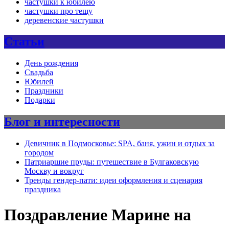
частушки к юбилею
частушки про тещу
деревенские частушки
Статьи
День рождения
Свадьба
Юбилей
Праздники
Подарки
Блог и интересности
Девичник в Подмосковье: SPA, баня, ужин и отдых за
городом
Патриаршие пруды: путешествие в Булгаковскую
Москву и вокруг
Тренды гендер-пати: идеи оформления и сценария
праздника
Поздравление Марине на