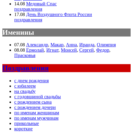
14.08
Медовый Спас
поздравления
17.08
День Воздушного Флота России
поздравления
Именины
07.08
Александр
,
Макар
,
Анна
,
Ираида
,
Олимпия
08.08
Ермолай
,
Игнат
,
Моисей
,
Сергей
,
Федор
,
Прасковья
Поздравления
с днем рождения
с юбилеем
на свадьбу
с годовщиной свадьбы
с рождением сына
с рождением дочери
по именам женщинам
по именам мужчинам
прикольные
короткие