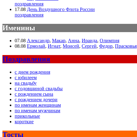
поздравления
17.08
День Воздушного Флота России
поздравления
Именины
07.08
Александр
,
Макар
,
Анна
,
Ираида
,
Олимпия
08.08
Ермолай
,
Игнат
,
Моисей
,
Сергей
,
Федор
,
Прасковья
Поздравления
с днем рождения
с юбилеем
на свадьбу
с годовщиной свадьбы
с рождением сына
с рождением дочери
по именам женщинам
по именам мужчинам
прикольные
короткие
Тосты