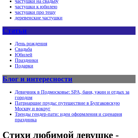
частушки на свадьбу
частушки к юбилею
частушки про тещу
деревенские частушки
Статьи
День рождения
Свадьба
Юбилей
Праздники
Подарки
Блог и интересности
Девичник в Подмосковье: SPA, баня, ужин и отдых за
городом
Патриаршие пруды: путешествие в Булгаковскую
Москву и вокруг
Тренды гендер-пати: идеи оформления и сценария
праздника
Стихи любимой девушке -