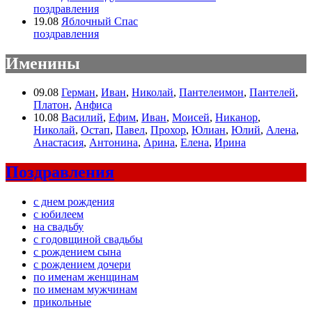
поздравления
19.08
Яблочный Спас
поздравления
Именины
09.08
Герман
,
Иван
,
Николай
,
Пантелеимон
,
Пантелей
,
Платон
,
Анфиса
10.08
Василий
,
Ефим
,
Иван
,
Моисей
,
Никанор
,
Николай
,
Остап
,
Павел
,
Прохор
,
Юлиан
,
Юлий
,
Алена
,
Анастасия
,
Антонина
,
Арина
,
Елена
,
Ирина
Поздравления
с днем рождения
с юбилеем
на свадьбу
с годовщиной свадьбы
с рождением сына
с рождением дочери
по именам женщинам
по именам мужчинам
прикольные