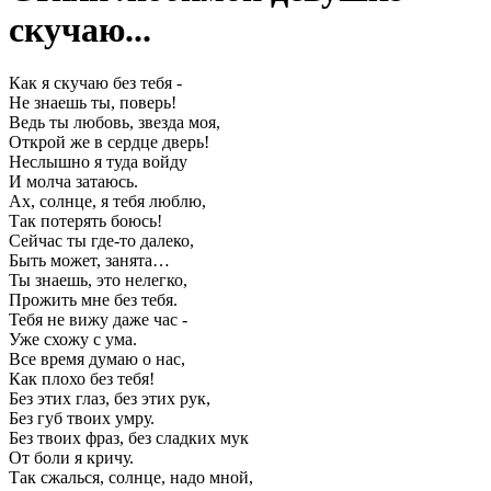
скучаю...
Как я скучаю без тебя -
Не знаешь ты, поверь!
Ведь ты любовь, звезда моя,
Открой же в сердце дверь!
Неслышно я туда войду
И молча затаюсь.
Ах, солнце, я тебя люблю,
Так потерять боюсь!
Сейчас ты где-то далеко,
Быть может, занята…
Ты знаешь, это нелегко,
Прожить мне без тебя.
Тебя не вижу даже час -
Уже схожу с ума.
Все время думаю о нас,
Как плохо без тебя!
Без этих глаз, без этих рук,
Без губ твоих умру.
Без твоих фраз, без сладких мук
От боли я кричу.
Так сжалься, солнце, надо мной,