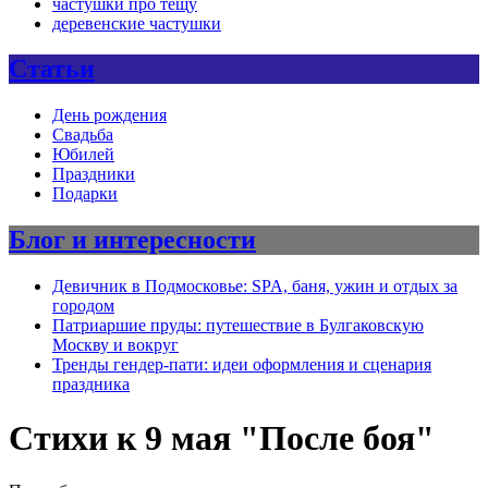
частушки про тещу
деревенские частушки
Статьи
День рождения
Свадьба
Юбилей
Праздники
Подарки
Блог и интересности
Девичник в Подмосковье: SPA, баня, ужин и отдых за
городом
Патриаршие пруды: путешествие в Булгаковскую
Москву и вокруг
Тренды гендер-пати: идеи оформления и сценария
праздника
Стихи к 9 мая "После боя"