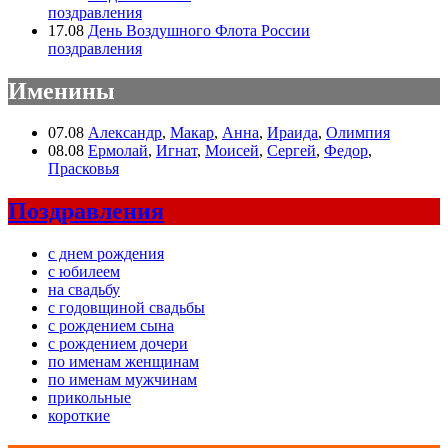
поздравления
17.08
День Воздушного Флота России
поздравления
Именины
07.08
Александр
,
Макар
,
Анна
,
Ираида
,
Олимпия
08.08
Ермолай
,
Игнат
,
Моисей
,
Сергей
,
Федор
,
Прасковья
Поздравления
с днем рождения
с юбилеем
на свадьбу
с годовщиной свадьбы
с рождением сына
с рождением дочери
по именам женщинам
по именам мужчинам
прикольные
короткие