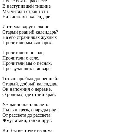
После боя на рассвете
В наступившей тишине
Мы читали строки эти
На листках в календаре.
И откуда вдруг в окопе
Старый рваный календарь?
На его страничках жухлых
Прочитали мы «январь».
Прочитали о погоде,
Прочитали о селе.
Прочитали мы о песнях,
Прозвучавших в январе.
Тот январь был довоенный.
Старый, добрый календарь,
Он напомнил о деревне,
О родных, где отчий край.
Уж давно настало лето.
Пыль и грязь, снаряды рвут.
От рассвета до рассвета
Жмут атаки, танки прут.
Вот бы весточку из дома