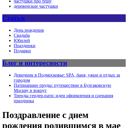
частушки про тещу
деревенские частушки
Статьи
День рождения
Свадьба
Юбилей
Праздники
Подарки
Блог и интересности
Девичник в Подмосковье: SPA, баня, ужин и отдых за
городом
Патриаршие пруды: путешествие в Булгаковскую
Москву и вокруг
Тренды гендер-пати: идеи оформления и сценария
праздника
Поздравление с днем
рождения родившимся в мае