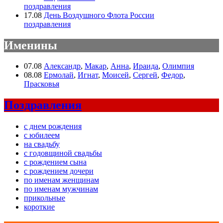
поздравления
17.08
День Воздушного Флота России
поздравления
Именины
07.08
Александр
,
Макар
,
Анна
,
Ираида
,
Олимпия
08.08
Ермолай
,
Игнат
,
Моисей
,
Сергей
,
Федор
,
Прасковья
Поздравления
с днем рождения
с юбилеем
на свадьбу
с годовщиной свадьбы
с рождением сына
с рождением дочери
по именам женщинам
по именам мужчинам
прикольные
короткие