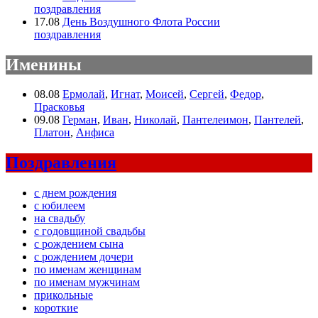
поздравления
17.08
День Воздушного Флота России
поздравления
Именины
08.08
Ермолай
,
Игнат
,
Моисей
,
Сергей
,
Федор
,
Прасковья
09.08
Герман
,
Иван
,
Николай
,
Пантелеимон
,
Пантелей
,
Платон
,
Анфиса
Поздравления
с днем рождения
с юбилеем
на свадьбу
с годовщиной свадьбы
с рождением сына
с рождением дочери
по именам женщинам
по именам мужчинам
прикольные
короткие