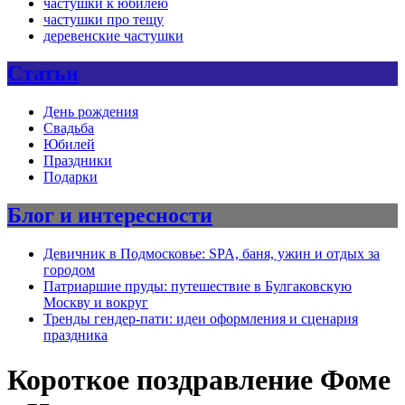
частушки к юбилею
частушки про тещу
деревенские частушки
Статьи
День рождения
Свадьба
Юбилей
Праздники
Подарки
Блог и интересности
Девичник в Подмосковье: SPA, баня, ужин и отдых за
городом
Патриаршие пруды: путешествие в Булгаковскую
Москву и вокруг
Тренды гендер-пати: идеи оформления и сценария
праздника
Короткое поздравление Фоме